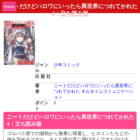
ニートだけどハロワにいったら異世界につれてかれた
Home
4：立ち読み版
ジャン
少年コミック
ル
出 版 社
著
ニートだけどハロワにいったら異世界に
者
つれてかれた
キルタイムコミュニケーシ
ョン
ポイン
0
ト
ニートだけどハロワにいったら異世界につれてかれた
4：立ち読み版
ゴルバス砦での激戦から無事に帰還し、ヒロインたちとの
仲を深めるマサル。そんな彼の耳に飛び込んできたのはテ