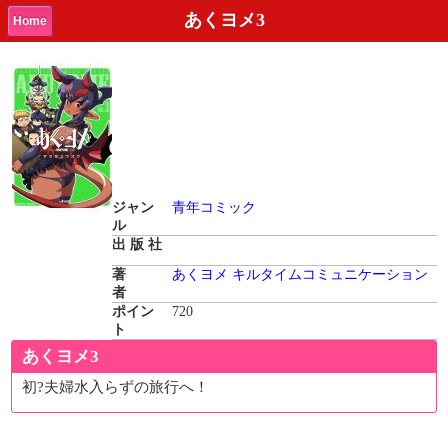
あくヨメ3
Home
ジャン
青年コミック
ル
出 版 社
著
あくヨメ
キルタイムコミュニケーション
者
ポイン
720
ト
あくヨメ3
初?夫婦水入らずの旅行へ！